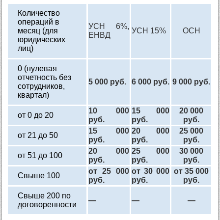
Количество
операций в
УСН 6%,
месяц (для
УСН 15%
ОСН
ЕНВД
юридических
лиц)
0 (нулевая
отчетность без
5 000 руб.
6 000 руб.
9 000 руб.
сотрудников,
квартал)
10 000
15 000
20 000
от 0 до 20
руб.
руб.
руб.
15 000
20 000
25 000
от 21 до 50
руб.
руб.
руб.
20 000
25 000
30 000
от 51 до 100
руб.
руб.
руб.
от 25 000
от 30 000
от 35 000
Свыше 100
руб.
руб.
руб.
Свыше 200 по
—
—
—
договоренности