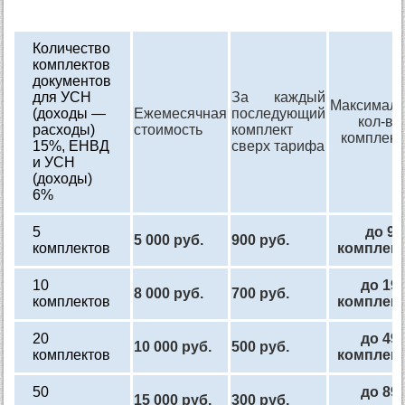
Количество
комплектов
документов
для УСН
За каждый
Максималь
(доходы —
Ежемесячная
последующий
кол-во
расходы)
стоимость
комплект
комплект
15%, ЕНВД
сверх тарифа
и УСН
(доходы)
6%
5
до 9
5 000 руб.
900 руб.
комплектов
комплек
10
до 19
8 000 руб.
700 руб.
комплектов
комплек
20
до 49
10 000 руб.
500 руб.
комплектов
комплек
50
до 89
15 000 руб.
300 руб.